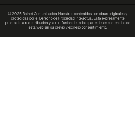
© 2025 Bainet Comunicación. Nuestros contenidos son obras originales y
protegidas por el Derecho de Propiedad Intelectual. Está expresamente
prohibida la redistribución y la redifusión de todo o parte de los contenidos de
esta web sin su previo y expreso consentimiento.