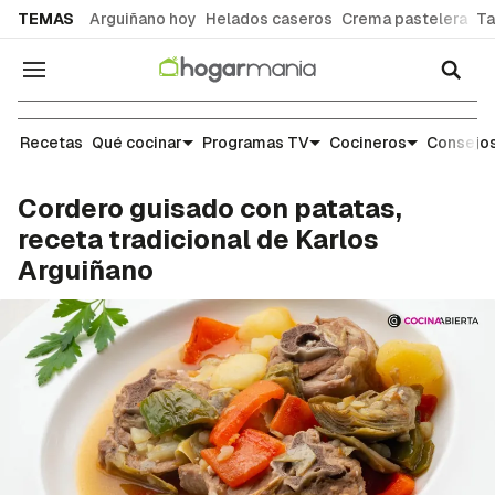
common.go-to-content
TEMAS
Arguiñano hoy
Helados caseros
Crema pastelera
Ta
Navegación
Recetas
Recetas
Qué cocinar
Programas TV
Cocineros
Consejos
Cordero guisado con patatas,
receta tradicional de Karlos
Arguiñano