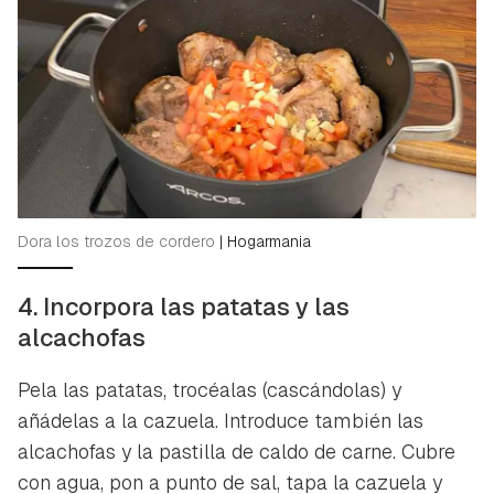
Guardar como favorito
Dora los trozos de cordero
|
Hogarmania
Contenido enviado
Para poder guardar como favorito, primero has de
4. Incorpora las patatas y las
Gracias por suscribirte a nuestro boletín.
iniciar sesión con tu cuenta de Hogarmanía.
alcachofas
ACEPTAR
INICIAR SESIÓN
CANCELAR
Pela las patatas, trocéalas (cascándolas) y
añádelas a la cazuela. Introduce también las
alcachofas y la pastilla de caldo de carne. Cubre
con agua, pon a punto de sal, tapa la cazuela y