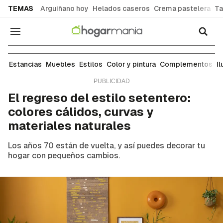
common.go-to-content
TEMAS
Arguiñano hoy
Helados caseros
Crema pastelera
Ta
Navegación
Estilos
Estancias
Muebles
Estilos
Color y pintura
Complementos
I
El regreso del estilo setentero:
colores cálidos, curvas y
materiales naturales
Los años 70 están de vuelta, y así puedes decorar tu
hogar con pequeños cambios.