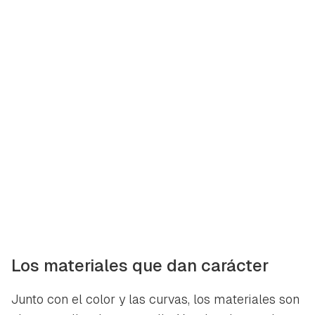
Los materiales que dan carácter
Guardar como favorito
Contenido enviado
Junto con el color y las curvas, los materiales son
Para poder guardar como favorito, primero has de
Gracias por suscribirte a nuestro boletín.