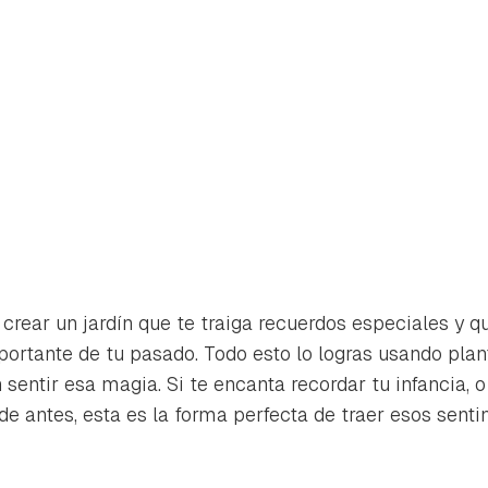
crear un jardín que te traiga recuerdos especiales y q
rtante de tu pasado. Todo esto lo logras usando plan
sentir esa magia. Si te encanta recordar tu infancia,
de antes, esta es la forma perfecta de traer esos senti
rdar como favorito
Contenido enviado
poder guardar como favorito, primero has de iniciar sesión con 
Gracias por suscribirte a nuestro boletín.