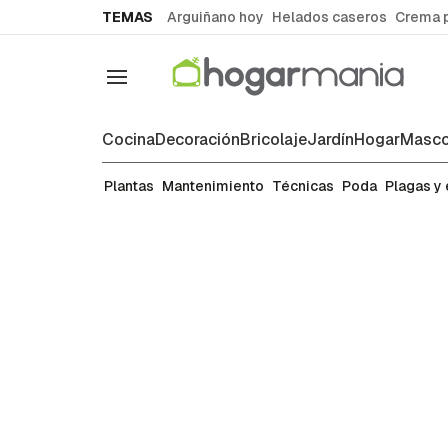
common.go-to-content
TEMAS
Arguiñano hoy
Helados caseros
Crema 
Navegación
Cocina
Decoración
Bricolaje
Jardín
Hogar
Masco
Mantenimiento
Plantas
Mantenimiento
Técnicas
Poda
Plagas y