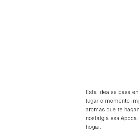
Esta idea se basa en 
lugar o momento impo
aromas que te hagan 
nostalgia esa época 
Gua
hogar.
Para 