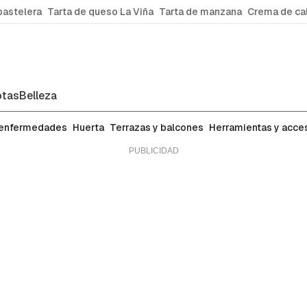
pastelera
Tarta de queso La Viña
Tarta de manzana
Crema de ca
tas
Belleza
 enfermedades
Huerta
Terrazas y balcones
Herramientas y acce