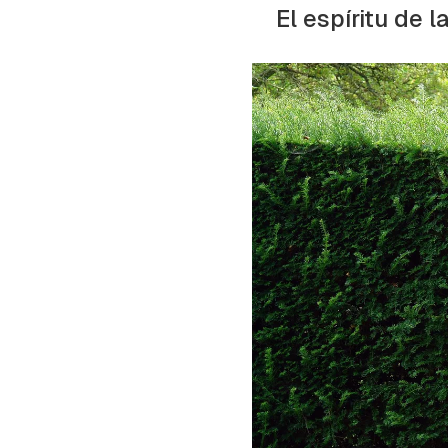
cuen
El espíritu de l