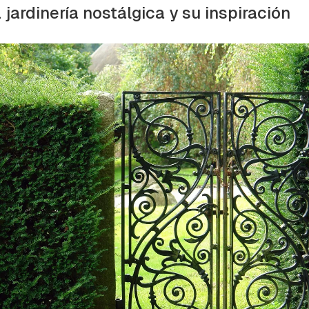
ta de Hogarmanía.
a jardinería nostálgica y su inspiración
ACEPTAR
INICIAR SESIÓN
CANCELAR