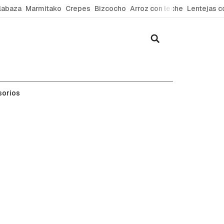
labaza
Marmitako
Crepes
Bizcocho
Arroz con leche
Lentejas c
sorios