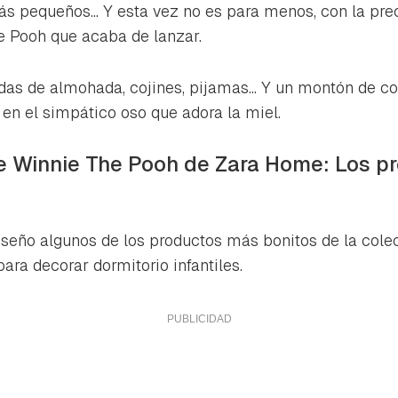
ta de Hogarmanía.
ás pequeños... Y esta vez no es para menos, con la pre
he Pooh que acaba de lanzar.
ACEPTAR
INICIAR SESIÓN
CANCELAR
ndas de almohada, cojines, pijamas... Y un montón de
 en el simpático oso que adora la miel.
e Winnie The Pooh de Zara Home: Los p
nseño algunos de los productos más bonitos de la cole
ra decorar dormitorio infantiles.