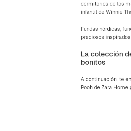
cuen
dormitorios de los m
infantil de Winnie T
Fundas nórdicas, fu
preciosos inspirados
La colección d
bonitos
A continuación, te e
Pooh de Zara Home pa