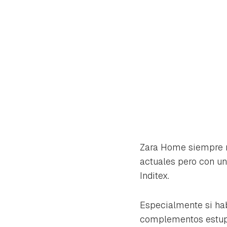
Zara Home siempre no
actuales pero con un
Inditex.
Gua
Especialmente si hab
Para 
complementos estupe