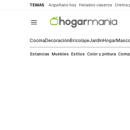
common.go-to-content
TEMAS
Arguiñano hoy
Helados caseros
Crema 
Navegación
Cocina
Decoración
Bricolaje
Jardín
Hogar
Masco
Decoración
Estancias
Muebles
Estilos
Color y pintura
Comp