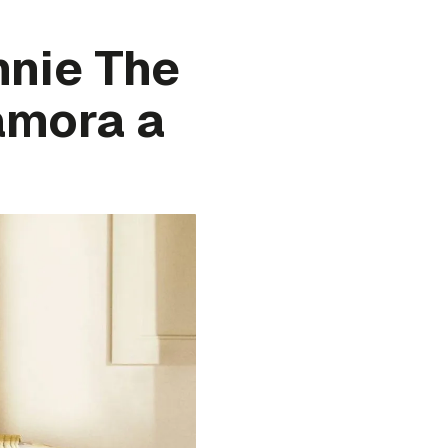
nnie The
amora a