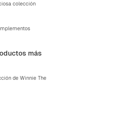
ciosa colección
 complementos
roductos más
cción de Winnie The