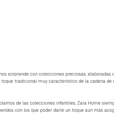
s sorprende con colecciones preciosas, elaboradas co
 toque tradicional muy característico de la cadena de
rdar como favorito
Contenido enviado
lamos de las colecciones infantiles, Zara Home siemp
poder guardar como favorito, primero has de iniciar sesión con 
ndos con los que poder darle un toque aún más acog
Gracias por suscribirte a nuestro boletín.