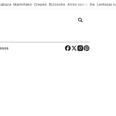
labaza
Marmitako
Crepes
Bizcocho
Arroz con leche
Lentejas c
mosos