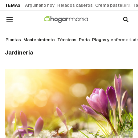
common.go-to-content
TEMAS
Arguiñano hoy
Helados caseros
Crema pastelera
Ta
Navegación
Plantas
Mantenimiento
Técnicas
Poda
Plagas y enfermedad
Jardinería