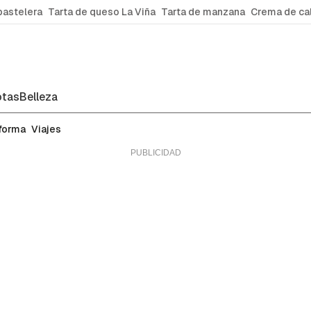
pastelera
Tarta de queso La Viña
Tarta de manzana
Crema de ca
tas
Belleza
 forma
Viajes