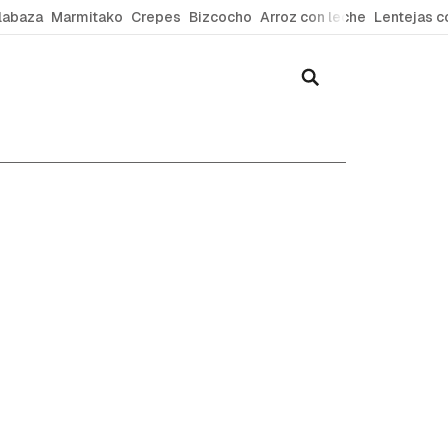
labaza
Marmitako
Crepes
Bizcocho
Arroz con leche
Lentejas c