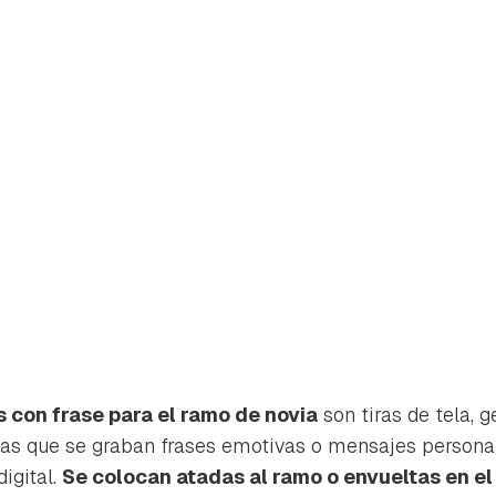
 con frase para el ramo de novia
son tiras de tela, 
rdar como favorito
Contenido enviado
n las que se graban frases emotivas o mensajes person
igital.
Se colocan atadas al ramo o envueltas en el 
poder guardar como favorito, primero has de iniciar sesión con 
Gracias por suscribirte a nuestro boletín.