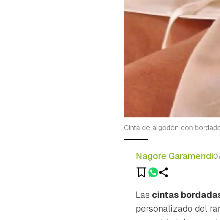
Cinta de algodón con bordad
Nagore Garamendi
0
Las
cintas bordadas
personalizado del ra