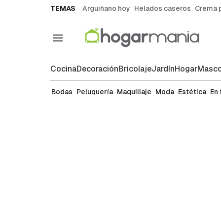
common.go-to-content
TEMAS
Arguiñano hoy
Helados caseros
Crema 
Navegación
Cocina
Decoración
Bricolaje
Jardín
Hogar
Masco
Bodas
Bodas
Peluquería
Maquillaje
Moda
Estética
En