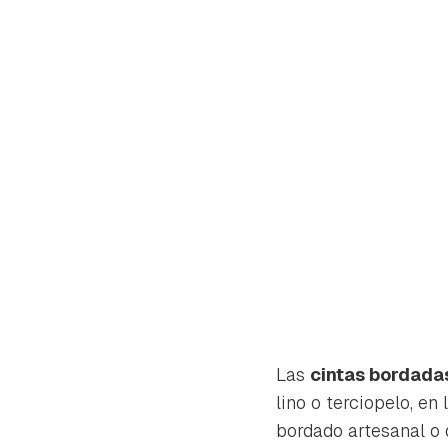
Las
cintas bordadas
Gua
lino o terciopelo, e
bordado artesanal o d
Para 