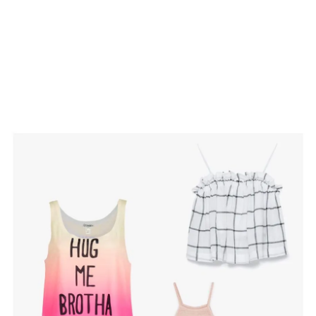
Guardar como favorito
Contenido enviado
Para poder guardar como favorito, primero has de
Gracias por suscribirte a nuestro boletín.
iniciar sesión con tu cuenta de Hogarmanía.
ACEPTAR
INICIAR SESIÓN
CANCELAR