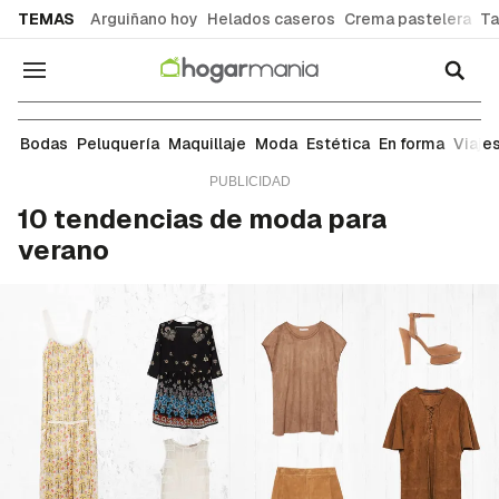
common.go-to-content
TEMAS
Arguiñano hoy
Helados caseros
Crema pastelera
Ta
Navegación
Moda
Bodas
Peluquería
Maquillaje
Moda
Estética
En forma
Viaje
10 tendencias de moda para
verano