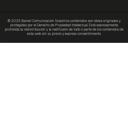
© 2025 Bainet Comunicación. Nuestros contenidos son obras originales y
protegidas por el Derecho de Propiedad Intelectual. Está expresamente
prohibida la redistribución y la redifusión de todo o parte de los contenidos de
esta web sin su previo y expreso consentimiento.