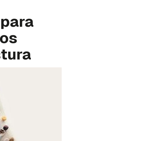
 para
los
stura