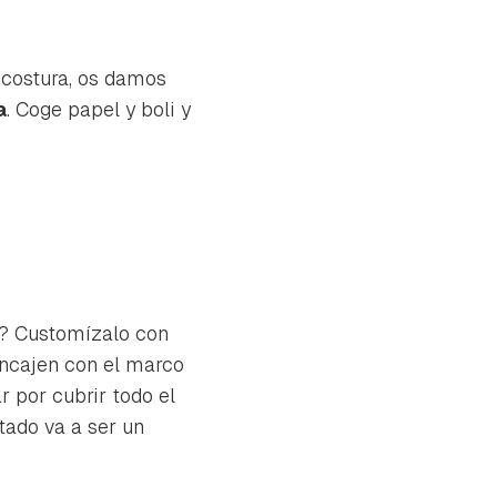
 costura, os damos
a
. Coge papel y boli y
ía? Customízalo con
encajen con el marco
 por cubrir todo el
ltado va a ser un