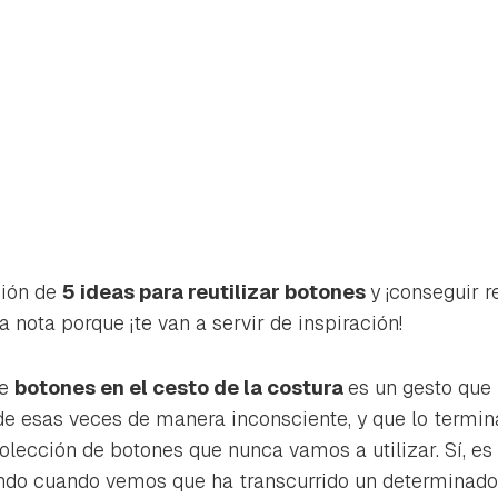
ión de
5 ideas para reutilizar botones
y ¡conseguir r
 nota porque ¡te van a servir de inspiración!
de
botones en el cesto de la costura
es un gesto qu
e esas veces de manera inconsciente, y que lo termin
rdar como favorito
Contenido enviado
lección de botones que nunca vamos a utilizar. Sí, es
poder guardar como favorito, primero has de iniciar sesión con 
o cuando vemos que ha transcurrido un determinado
Gracias por suscribirte a nuestro boletín.