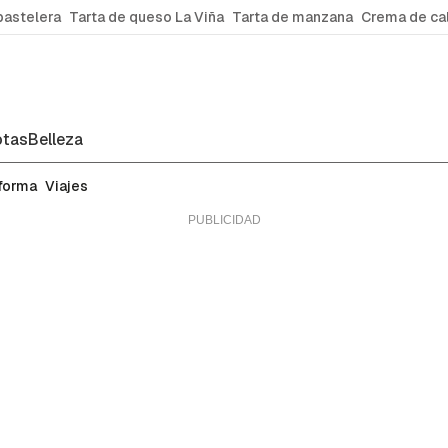
pastelera
Tarta de queso La Viña
Tarta de manzana
Crema de ca
tas
Belleza
 forma
Viajes