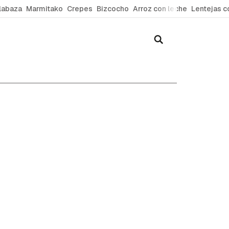
labaza
Marmitako
Crepes
Bizcocho
Arroz con leche
Lentejas c