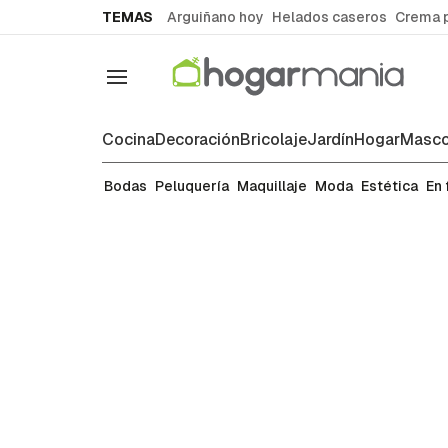
common.go-to-content
TEMAS
Arguiñano hoy
Helados caseros
Crema 
Navegación
Cocina
Decoración
Bricolaje
Jardín
Hogar
Masco
Moda
Bodas
Peluquería
Maquillaje
Moda
Estética
En