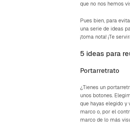
cuen
que no nos hemos vist
Pues bien, para evit
una serie de ideas p
¡toma nota! ¡Te servir
5 ideas para re
Portarretrato
¿Tienes un portarret
unos botones. Elegi
que hayas elegido y 
marco o, por el contr
marco de lo más visu