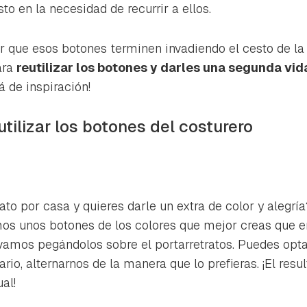
ta de Hogarmanía.
o en la necesidad de recurrir a ellos.
ACEPTAR
INICIAR SESIÓN
CANCELAR
ar que esos botones terminen invadiendo el cesto de la
ara
reutilizar los botones y darles una segunda vid
á de inspiración!
utilizar los botones del costurero
rato por casa y quieres darle un extra de color y alegr
mos unos botones de los colores que mejor creas que 
vamos pegándolos sobre el portarretratos. Puedes optar
ario, alternarnos de la manera que lo prefieras. ¡El resu
al!