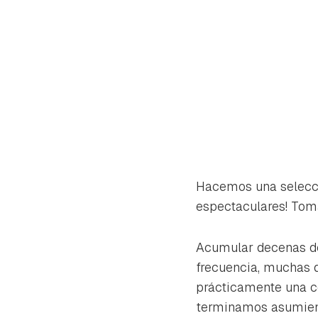
Hacemos una selecc
espectaculares! Toma
Acumular decenas 
frecuencia, muchas d
Gua
prácticamente una co
Para 
terminamos asumiend