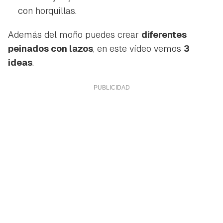
iniciar sesión con tu cuenta de Hogarmanía.
con horquillas.
ACEPTAR
INICIAR SESIÓN
CANCELAR
Además del moño puedes crear
diferentes
peinados con lazos
, en este vídeo vemos
3
ideas
.