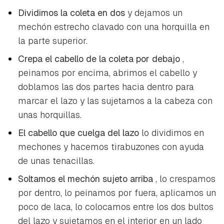
Dividimos la coleta en dos
y dejamos un
mechón estrecho clavado con una horquilla en
la parte superior.
Crepa el cabello de la coleta por debajo
,
peinamos por encima, abrimos el cabello y
doblamos las dos partes hacia dentro para
marcar el lazo y las sujetamos a la cabeza con
unas horquillas.
El cabello que cuelga del lazo
lo dividimos en
mechones y hacemos tirabuzones con ayuda
de unas tenacillas.
Soltamos el mechón sujeto arriba
, lo crespamos
Guardar como favorito
por dentro, lo peinamos por fuera, aplicamos un
Contenido enviado
poco de laca, lo colocamos entre los dos bultos
Para poder guardar como favorito, primero has de
Gracias por suscribirte a nuestro boletín.
del lazo y sujetamos en el interior en un lado