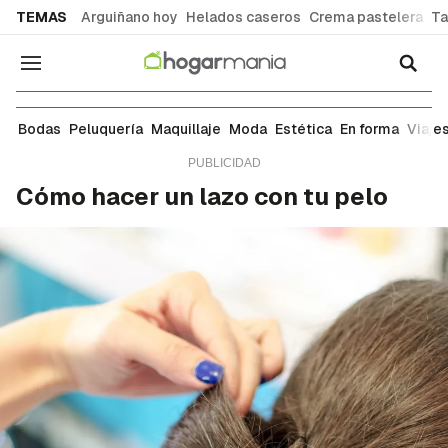
common.go-to-content
TEMAS
Arguiñano hoy
Helados caseros
Crema pastelera
Ta
Navegación
Peluquería
Bodas
Peluquería
Maquillaje
Moda
Estética
En forma
Viaje
Cómo hacer un lazo con tu pelo