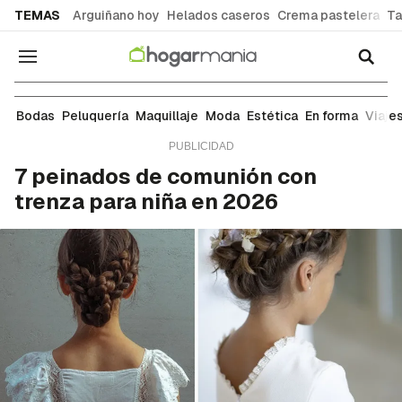
common.go-to-content
TEMAS
Arguiñano hoy
Helados caseros
Crema pastelera
Ta
Navegación
Peluquería
Bodas
Peluquería
Maquillaje
Moda
Estética
En forma
Viaje
7 peinados de comunión con
trenza para niña en 2026