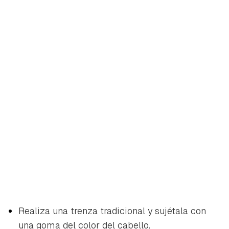
Guardar como favorito
Contenido enviado
Para poder guardar como favorito, primero has de
Realiza una trenza tradicional y sujétala con
Gracias por suscribirte a nuestro boletín.
iniciar sesión con tu cuenta de Hogarmanía.
una goma del color del cabello.