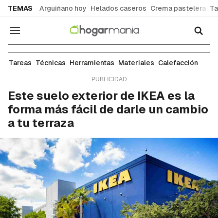
common.go-to-content
TEMAS
Arguiñano hoy
Helados caseros
Crema pastelera
Ta
Navegación
Jardín y terraza
Tareas
Técnicas
Herramientas
Materiales
Calefacción
Este suelo exterior de IKEA es la
forma más fácil de darle un cambio
a tu terraza