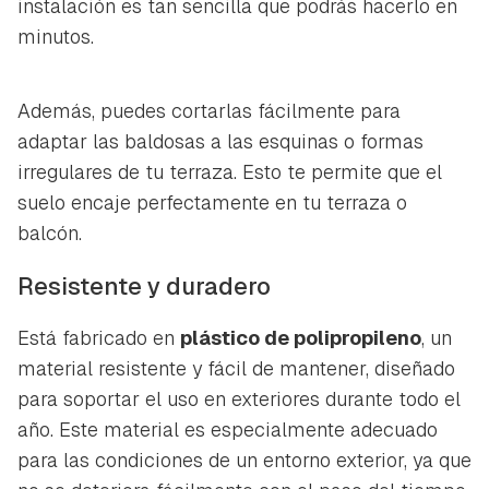
instalación es tan sencilla que podrás hacerlo en
minutos.
Además, puedes cortarlas fácilmente para
adaptar las baldosas a las esquinas o formas
irregulares de tu terraza. Esto te permite que el
suelo encaje perfectamente en tu terraza o
balcón.
Resistente y duradero
Guardar como favorito
Está fabricado en
plástico de polipropileno
, un
Contenido enviado
material resistente y fácil de mantener, diseñado
Para poder guardar como favorito, primero has de
Gracias por suscribirte a nuestro boletín.
para soportar el uso en exteriores durante todo el
iniciar sesión con tu cuenta de Hogarmanía.
año. Este material es especialmente adecuado
ACEPTAR
para las condiciones de un entorno exterior, ya que
INICIAR SESIÓN
CANCELAR