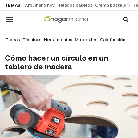
common.go-to-content
TEMAS
Arguiñano hoy
Helados caseros
Crema pastelera
Ta
Navegación
Técnicas de bricolaje
Tareas
Técnicas
Herramientas
Materiales
Calefacción
Cómo hacer un círculo en un
tablero de madera