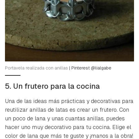
Portavela realizada con anillas
|
Pinterest @lialgabe
5. Un frutero para la cocina
Una de las ideas más prácticas y decorativas para
Guardar como favorito
Contenido enviado
reutilizar anillas de latas es crear un frutero. Con
Para poder guardar como favorito, primero has de
un poco de lana y unas cuantas anillas, puedes
Gracias por suscribirte a nuestro boletín.
iniciar sesión con tu cuenta de Hogarmanía.
hacer uno muy decorativo para tu cocina. Elige el
color de lana que más te guste y ¡manos a la obra!
ACEPTAR