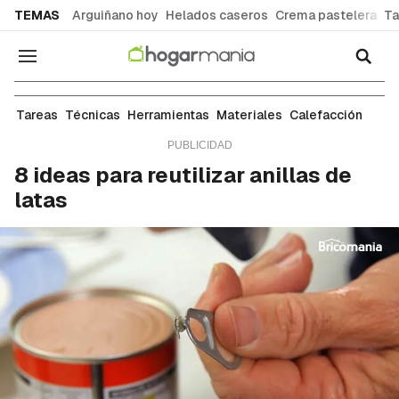
common.go-to-content
TEMAS
Arguiñano hoy
Helados caseros
Crema pastelera
Ta
Navegación
Restauración
Tareas
Técnicas
Herramientas
Materiales
Calefacción
8 ideas para reutilizar anillas de
latas