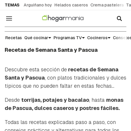
common.go-to-content
TEMAS
Arguiñano hoy
Helados caseros
Crema pastelera
Ta
Navegación
Recetas
Qué cocinar
Programas TV
Cocineros
Consejos
Recetas de Semana Santa y Pascua
Descubre esta sección de
recetas de Semana
Santa y Pascua
, con platos tradicionales y dulces
típicos que no pueden faltar en estas fechas...
Desde
torrijas, potajes y bacalao
, hasta
monas
de Pascua, dulces caseros y postres fáciles.
Todas las recetas explicadas paso a paso, con
consejos prácticos y alternativas para todos los