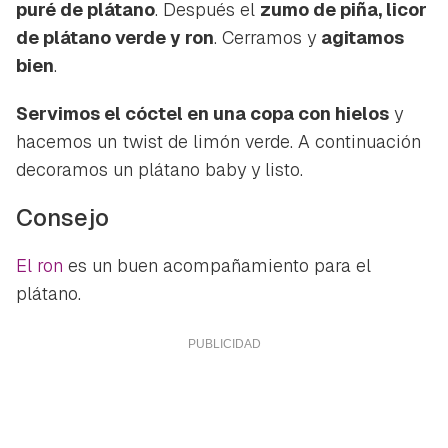
puré de plátano
. Después el
zumo de piña, licor
Para poder guardar como favorito, primero has de
Gracias por suscribirte a nuestro boletín.
de plátano verde y ron
. Cerramos y
agitamos
iniciar sesión con tu cuenta de Hogarmanía.
bien
.
ACEPTAR
INICIAR SESIÓN
CANCELAR
Servimos el cóctel en una copa con hielos
y
hacemos un twist de limón verde. A continuación
decoramos un plátano baby y listo.
Consejo
El ron
es un buen acompañamiento para el
plátano.