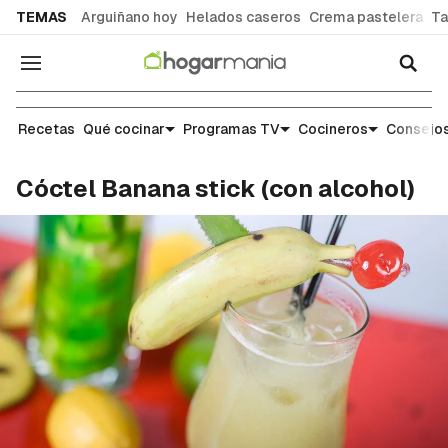
common.go-to-content
TEMAS
Arguiñano hoy
Helados caseros
Crema pastelera
Ta
Navegación
Recetas
Recetas
Qué cocinar
Programas TV
Cocineros
Consejos
Cóctel Banana stick (con alcohol)