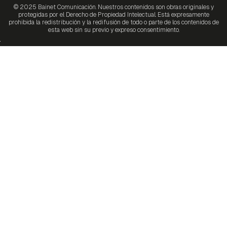
© 2025 Bainet Comunicación. Nuestros contenidos son obras originales y
protegidas por el Derecho de Propiedad Intelectual. Está expresamente
prohibida la redistribución y la redifusión de todo o parte de los contenidos de
esta web sin su previo y expreso consentimiento.