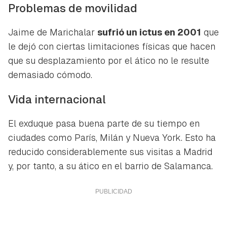
Problemas de movilidad
Jaime de Marichalar
sufrió un ictus en 2001
que
Guardar como favorito
Contenido enviado
le dejó con ciertas limitaciones físicas que hacen
Para poder guardar como favorito, primero has de
que su desplazamiento por el ático no le resulte
Gracias por suscribirte a nuestro boletín.
iniciar sesión con tu cuenta de Hogarmanía.
demasiado cómodo.
ACEPTAR
INICIAR SESIÓN
CANCELAR
Vida internacional
El exduque pasa buena parte de su tiempo en
ciudades como París, Milán y Nueva York. Esto ha
reducido considerablemente sus visitas a Madrid
y, por tanto, a su ático en el barrio de Salamanca.