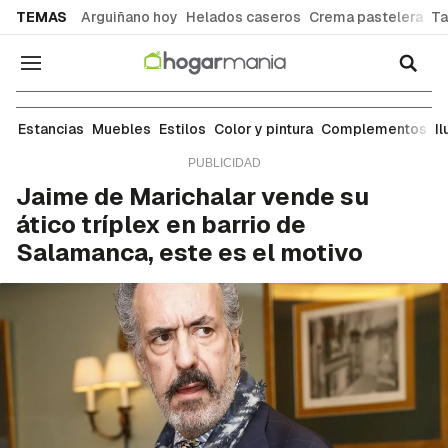
common.go-to-content
TEMAS
Arguiñano hoy
Helados caseros
Crema pastelera
Ta
Navegación
Casas de famosos
Estancias
Muebles
Estilos
Color y pintura
Complementos
I
Jaime de Marichalar vende su
ático tríplex en barrio de
Salamanca, este es el motivo