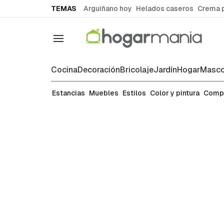
common.go-to-content
TEMAS
Arguiñano hoy
Helados caseros
Crema 
Navegación
Cocina
Decoración
Bricolaje
Jardín
Hogar
Masco
Color y pintura
Estancias
Muebles
Estilos
Color y pintura
Comp