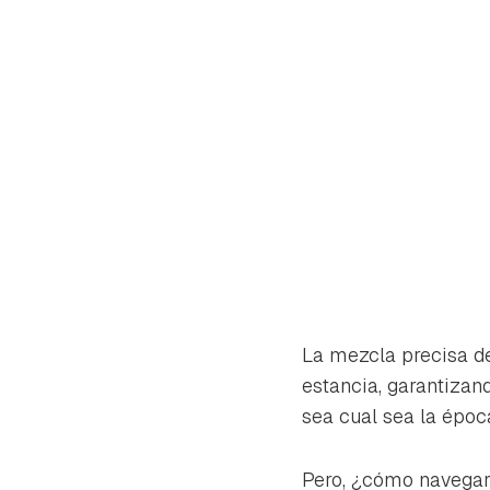
La mezcla precisa de
estancia, garantizand
sea cual sea la época
Gua
Para 
Pero, ¿cómo navegar 