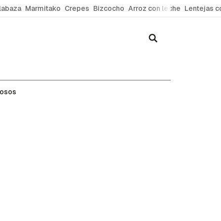
labaza
Marmitako
Crepes
Bizcocho
Arroz con leche
Lentejas c
mosos