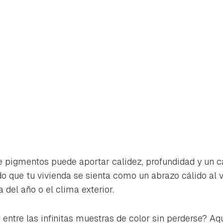
 pigmentos puede aportar calidez, profundidad y un c
o que tu vivienda se sienta como un abrazo cálido al v
 del año o el clima exterior.
rdar como favorito
Contenido enviado
poder guardar como favorito, primero has de iniciar sesión con 
entre las infinitas muestras de color sin perderse? Aq
Gracias por suscribirte a nuestro boletín.