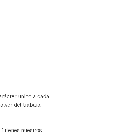
arácter único a cada
olver del trabajo,
tu
uí tienes nuestros