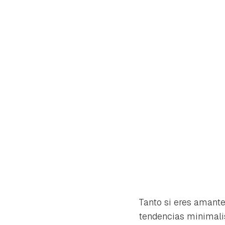
Gua
Tanto si eres amante 
tendencias minimalis
Para 