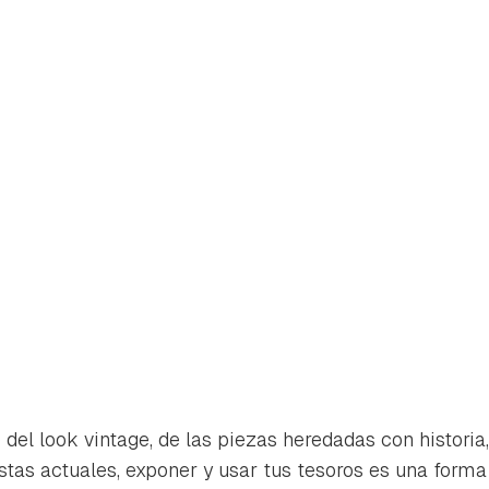
rdar como favorito
Contenido enviado
del look vintage, de las piezas heredadas con historia,
tas actuales, exponer y usar tus tesoros es una forma
poder guardar como favorito, primero has de iniciar sesión con 
Gracias por suscribirte a nuestro boletín.