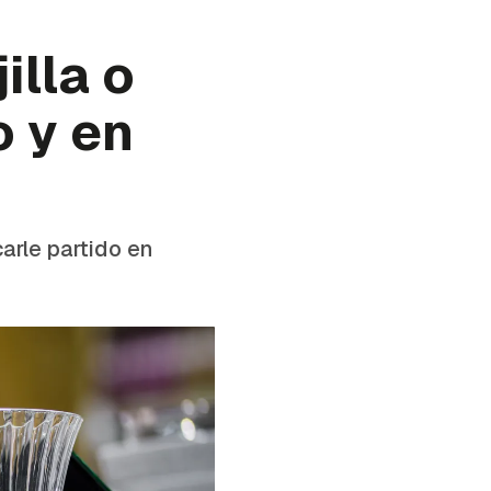
illa o
o y en
arle partido en