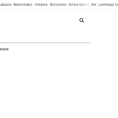
labaza
Marmitako
Crepes
Bizcocho
Arroz con leche
Lentejas c
mosos