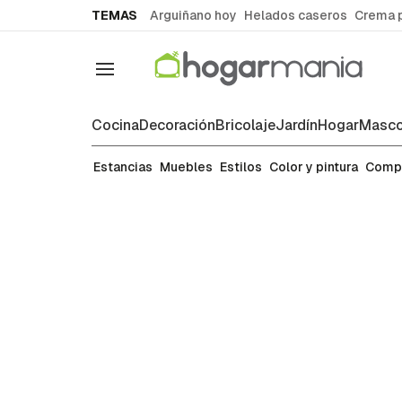
common.go-to-content
TEMAS
Arguiñano hoy
Helados caseros
Crema 
Navegación
Cocina
Decoración
Bricolaje
Jardín
Hogar
Masco
Complementos
Estancias
Muebles
Estilos
Color y pintura
Comp