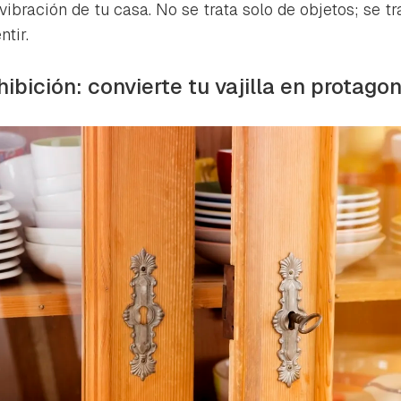
ta de Hogarmanía.
 vibración de tu casa. No se trata solo de objetos; se 
tir.
ACEPTAR
INICIAR SESIÓN
CANCELAR
hibición: convierte tu vajilla en protago