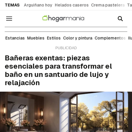
common.go-to-content
TEMAS
Arguiñano hoy
Helados caseros
Crema pastelera
Ta
Navegación
Ideas para decorar cada estancia de tu casa: sal
Estancias
Muebles
Estilos
Color y pintura
Complementos
I
Bañeras exentas: piezas
esenciales para transformar el
baño en un santuario de lujo y
relajación