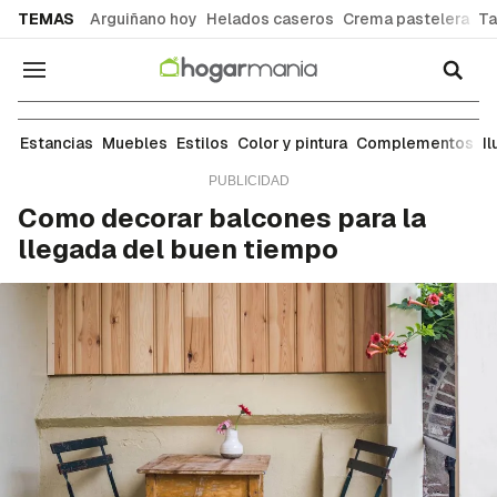
common.go-to-content
TEMAS
Arguiñano hoy
Helados caseros
Crema pastelera
Ta
Navegación
Ideas para decorar cada estancia de tu casa: sal
Estancias
Muebles
Estilos
Color y pintura
Complementos
I
Como decorar balcones para la
llegada del buen tiempo