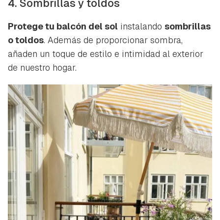
4. Sombrillas y toldos
Protege tu balcón del sol
instalando
sombrillas
o toldos
. Además de proporcionar sombra,
añaden un toque de estilo e intimidad al exterior
de nuestro hogar.
Guardar como favorito
Contenido enviado
Para poder guardar como favorito, primero has de
Gracias por suscribirte a nuestro boletín.