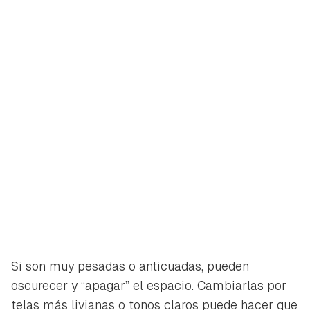
Si son muy pesadas o anticuadas, pueden
Guardar como favorito
Contenido enviado
oscurecer y “apagar” el espacio. Cambiarlas por
Para poder guardar como favorito, primero has de
telas más livianas o tonos claros puede hacer que
Gracias por suscribirte a nuestro boletín.