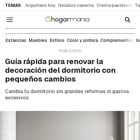
common.go-to-content
TEMAS
Arguiñano hoy
Helados caseros
Crema pastelera
Ta
Navegación
Ideas para decorar cada estancia de tu casa: sal
Estancias
Muebles
Estilos
Color y pintura
Complementos
I
Guía rápida para renovar la
decoración del dormitorio con
pequeños cambios
Cambia tu dormitorio sin grandes reformas ni gastos
excesivos