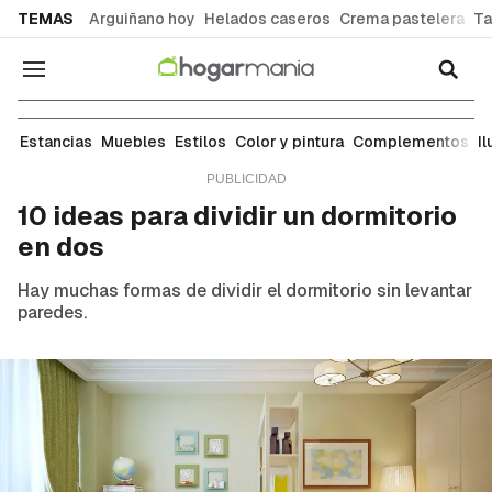
common.go-to-content
TEMAS
Arguiñano hoy
Helados caseros
Crema pastelera
Ta
Navegación
Ideas para decorar cada estancia de tu casa: sal
Estancias
Muebles
Estilos
Color y pintura
Complementos
I
10 ideas para dividir un dormitorio
en dos
Hay muchas formas de dividir el dormitorio sin levantar
paredes.