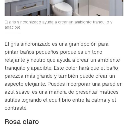
El gris sincronizado ayuda a crear un ambiente tranquilo y
apacible
El gris sincronizado es una gran opción para
pintar baños pequeños porque es un tono
relajante y neutro que ayuda a crear un ambiente
tranquilo y apacible. Este color hará que el baño
parezca más grande y también puede crear un
Guardar como favorito
Contenido enviado
aspecto elegante. Puedes incorporar una pared en
Para poder guardar como favorito, primero has de
azul suave, es una manera de presentar matices
Gracias por suscribirte a nuestro boletín.
iniciar sesión con tu cuenta de Hogarmanía.
sutiles logrando el equilibrio entre la calma y el
ACEPTAR
contraste.
INICIAR SESIÓN
CANCELAR
Rosa claro