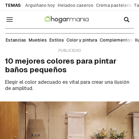
common.go-to-content
TEMAS
Arguiñano hoy
Helados caseros
Crema pastelera
Ta
Navegación
Ideas para decorar cada estancia de tu casa: sal
Estancias
Muebles
Estilos
Color y pintura
Complementos
I
10 mejores colores para pintar
baños pequeños
Elegir el color adecuado es vital para crear una ilusión
de amplitud.