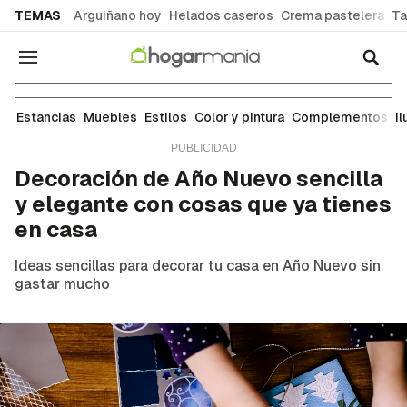
common.go-to-content
TEMAS
Arguiñano hoy
Helados caseros
Crema pastelera
Ta
Navegación
Estilos
Estancias
Muebles
Estilos
Color y pintura
Complementos
I
Decoración de Año Nuevo sencilla
y elegante con cosas que ya tienes
en casa
Ideas sencillas para decorar tu casa en Año Nuevo sin
gastar mucho