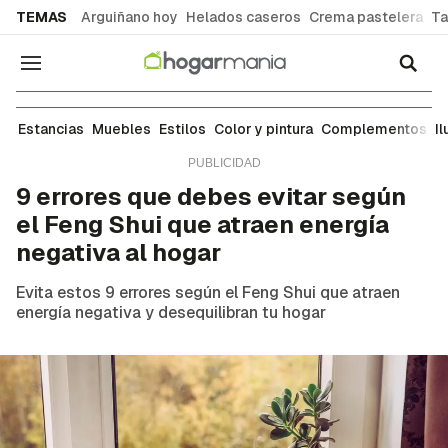
common.go-to-content
TEMAS
Arguiñano hoy
Helados caseros
Crema pastelera
Ta
Navegación
Estilos
Estancias
Muebles
Estilos
Color y pintura
Complementos
I
9 errores que debes evitar según
el Feng Shui que atraen energía
negativa al hogar
Evita estos 9 errores según el Feng Shui que atraen
energía negativa y desequilibran tu hogar