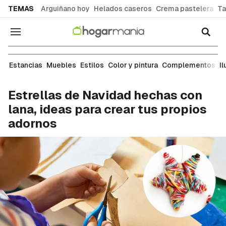
common.go-to-content
TEMAS
Arguiñano hoy
Helados caseros
Crema pastelera
Ta
Navegación
Manualidades
Estancias
Muebles
Estilos
Color y pintura
Complementos
I
Estrellas de Navidad hechas con
lana, ideas para crear tus propios
adornos