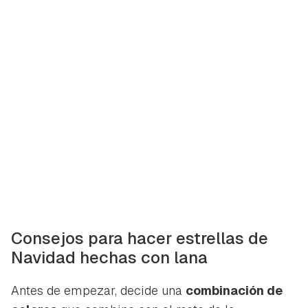
Guardar como favorito
Contenido enviado
Para poder guardar como favorito, primero has de
Gracias por suscribirte a nuestro boletín.
iniciar sesión con tu cuenta de Hogarmanía.
ACEPTAR
INICIAR SESIÓN
CANCELAR
Consejos para hacer estrellas de
Navidad hechas con lana
Antes de empezar, decide una
combinación de