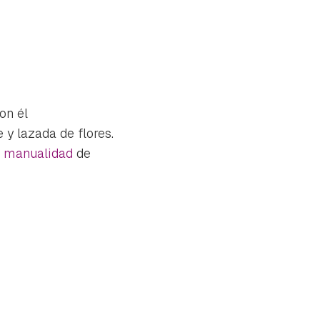
on él
 y lazada de flores.
a
manualidad
de
tu