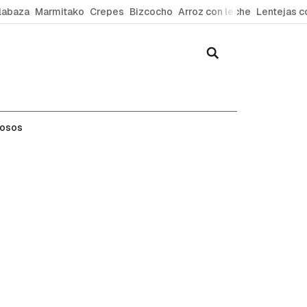
labaza
Marmitako
Crepes
Bizcocho
Arroz con leche
Lentejas c
mosos