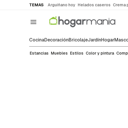
common.go-to-content
TEMAS
Arguiñano hoy
Helados caseros
Crema 
Navegación
Cocina
Decoración
Bricolaje
Jardín
Hogar
Masco
Manualidades
Estancias
Muebles
Estilos
Color y pintura
Comp