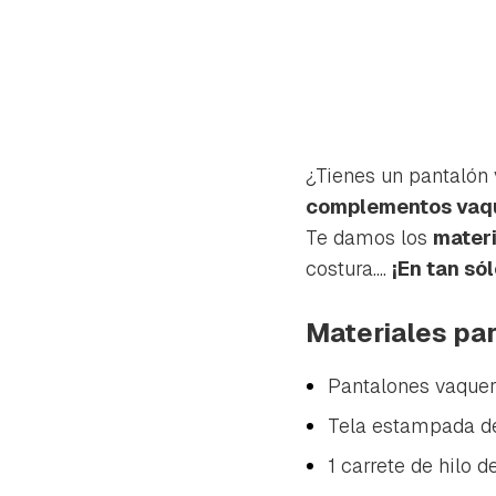
¿Tienes un pantalón v
complementos vaq
Te damos los
mater
costura....
¡En tan só
Materiales par
Pantalones vaquer
Tela estampada de
Gua
1 carrete de hilo 
Para 