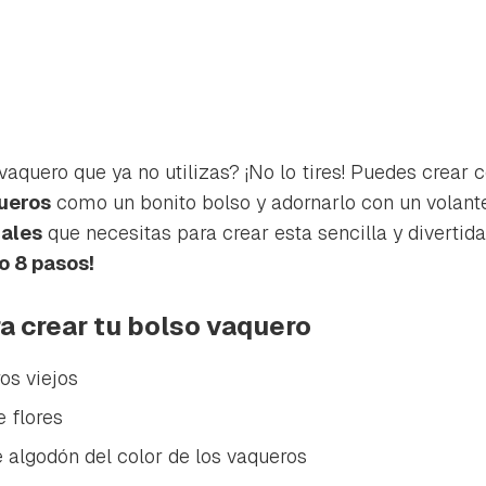
aquero que ya no utilizas? ¡No lo tires! Puedes crear c
ueros
como un bonito bolso y adornarlo con un volante
iales
que necesitas para crear esta sencilla y divertid
lo 8 pasos!
a crear tu bolso vaquero
os viejos
 flores
rdar como favorito
Contenido enviado
de algodón del color de los vaqueros
poder guardar como favorito, primero has de iniciar sesión con 
Gracias por suscribirte a nuestro boletín.