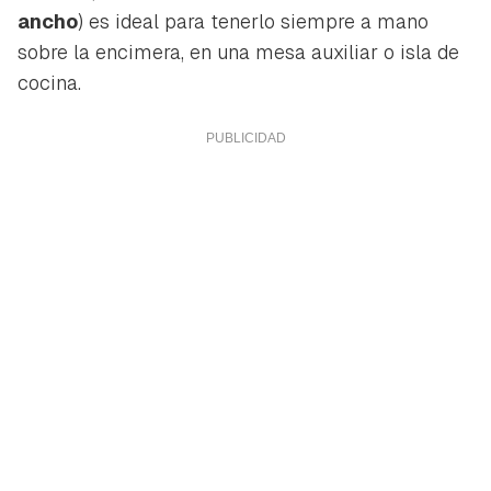
ancho
) es ideal para tenerlo siempre a mano
sobre la encimera, en una mesa auxiliar o isla de
cocina.
Guardar como favorito
Contenido enviado
Para poder guardar como favorito, primero has de
Gracias por suscribirte a nuestro boletín.
iniciar sesión con tu cuenta de Hogarmanía.