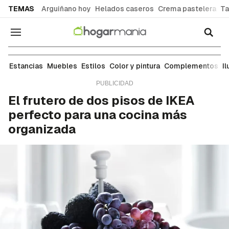
common.go-to-content
TEMAS
Arguiñano hoy
Helados caseros
Crema pastelera
Ta
Navegación
Complementos
Estancias
Muebles
Estilos
Color y pintura
Complementos
I
El frutero de dos pisos de IKEA
perfecto para una cocina más
organizada