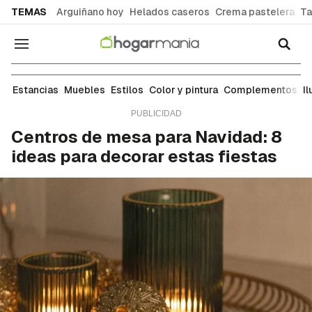
common.go-to-content
TEMAS
Arguiñano hoy
Helados caseros
Crema pastelera
Ta
Navegación
Complementos
Estancias
Muebles
Estilos
Color y pintura
Complementos
I
Centros de mesa para Navidad: 8
ideas para decorar estas fiestas