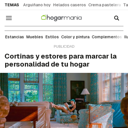
common.go-to-content
TEMAS
Arguiñano hoy
Helados caseros
Crema pastelera
Ta
Navegación
Complementos
Estancias
Muebles
Estilos
Color y pintura
Complementos
I
Cortinas y estores para marcar la
personalidad de tu hogar