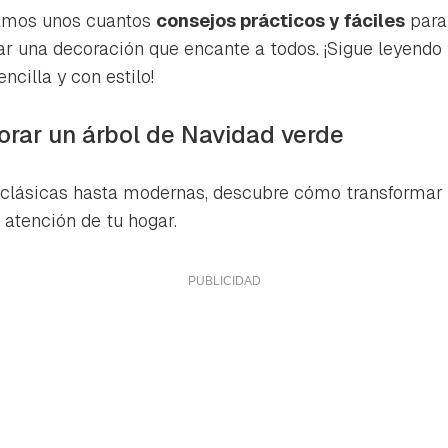
ta de Hogarmanía.
damos unos cuantos
consejos prácticos y fáciles
para 
ACEPTAR
ar una decoración que encante a todos. ¡Sigue leyend
INICIAR SESIÓN
CANCELAR
cilla y con estilo!
orar un árbol de Navidad verde
clásicas hasta modernas, descubre cómo transformar 
 atención de tu hogar.