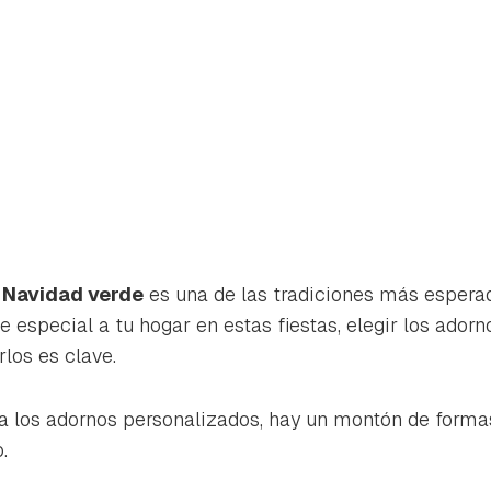
 Navidad verde
es una de las tradiciones más esperad
e especial a tu hogar en estas fiestas, elegir los ador
los es clave.
a los adornos personalizados, hay un montón de forma
rdar como favorito
Contenido enviado
.
poder guardar como favorito, primero has de iniciar sesión con 
Gracias por suscribirte a nuestro boletín.