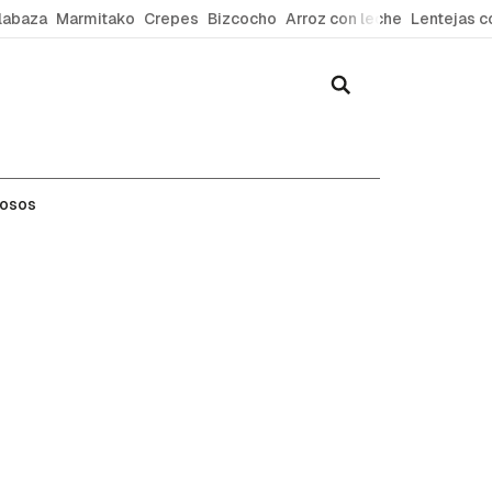
labaza
Marmitako
Crepes
Bizcocho
Arroz con leche
Lentejas c
mosos