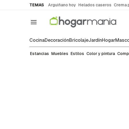
common.go-to-content
TEMAS
Arguiñano hoy
Helados caseros
Crema 
Navegación
Cocina
Decoración
Bricolaje
Jardín
Hogar
Masco
Complementos
Estancias
Muebles
Estilos
Color y pintura
Comp