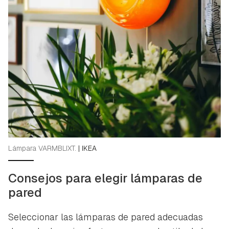
iniciar sesión con tu cuenta de Hogarmanía.
ACEPTAR
INICIAR SESIÓN
CANCELAR
Lámpara VARMBLIXT.
|
IKEA
Consejos para elegir lámparas de
pared
Seleccionar las lámparas de pared adecuadas