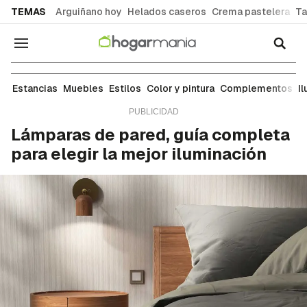
common.go-to-content
TEMAS
Arguiñano hoy
Helados caseros
Crema pastelera
Ta
Navegación
Complementos
Estancias
Muebles
Estilos
Color y pintura
Complementos
I
Lámparas de pared, guía completa
para elegir la mejor iluminación