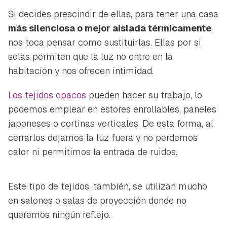
Para poder guardar como favorito, primero has de
Gracias por suscribirte a nuestro boletín.
Si decides prescindir de ellas, para tener una casa
iniciar sesión con tu cuenta de Hogarmanía.
más silenciosa o mejor aislada térmicamente
,
ACEPTAR
INICIAR SESIÓN
CANCELAR
nos toca pensar como sustituirlas. Ellas por si
solas permiten que la luz no entre en la
habitación y nos ofrecen intimidad.
Los tejidos opacos
pueden hacer su trabajo, lo
podemos emplear en estores enrollables, paneles
japoneses o cortinas verticales. De esta forma, al
cerrarlos dejamos la luz fuera y no perdemos
calor ni permitimos la entrada de ruidos.
Este tipo de tejidos, también, se utilizan mucho
en salones o salas de proyección donde no
queremos ningún reflejo.