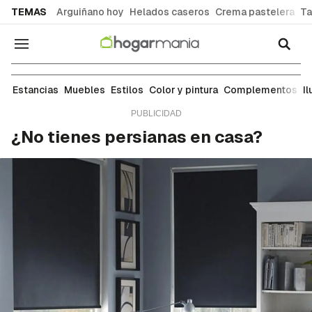
common.go-to-content
TEMAS
Arguiñano hoy
Helados caseros
Crema pastelera
Ta
Navegación
Complementos
Estancias
Muebles
Estilos
Color y pintura
Complementos
I
¿No tienes persianas en casa?