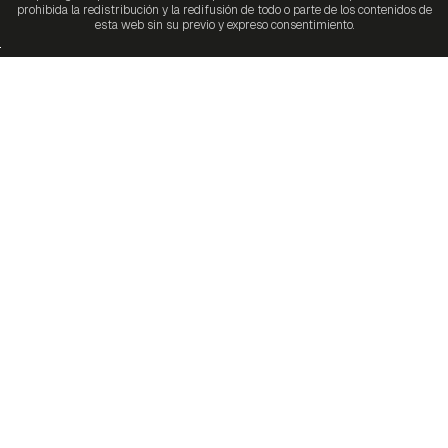
prohibida la redistribución y la redifusión de todo o parte de los contenidos de
esta web sin su previo y expreso consentimiento.