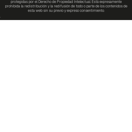
protegidas por el Derecho de Propiedad Intelectual. Está expresamente
prohibida la redistribución y la redifusión de todo o parte de los contenidos de
esta web sin su previo y expreso consentimiento.