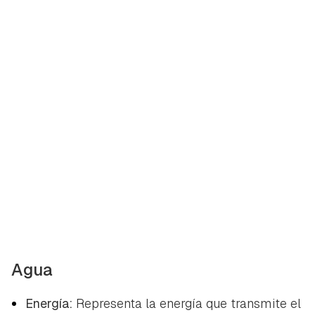
Guardar como favorito
Contenido enviado
Para poder guardar como favorito, primero has de
Gracias por suscribirte a nuestro boletín.
iniciar sesión con tu cuenta de Hogarmanía.
ACEPTAR
INICIAR SESIÓN
CANCELAR
Agua
Energía:
Representa la energía que transmite el