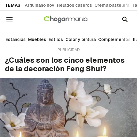
common.go-to-content
TEMAS
Arguiñano hoy
Helados caseros
Crema pastelera
Ta
Navegación
Distribución
Estancias
Muebles
Estilos
Color y pintura
Complementos
I
¿Cuáles son los cinco elementos
de la decoración Feng Shui?