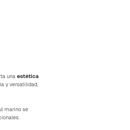
rta una
estética
a y versatilidad,
zul marino se
ionales.
tu