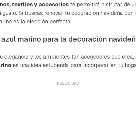
ta de Hogarmanía.
nos, textiles y accesorios
te permitirá disfrutar de u
en gusto. Si buscas renovar tu decoración navideña co
ACEPTAR
INICIAR SESIÓN
CANCELAR
arino es la elección perfecta.
r azul marino para la decoración navide
u elegancia y los ambientes tan acogedores que crea,
rino
es una idea estupenda para incorporar en tu hoga