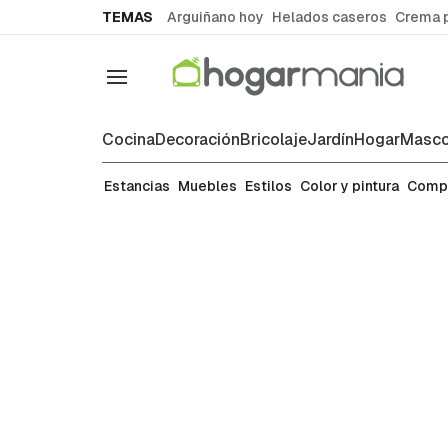
common.go-to-content
TEMAS
Arguiñano hoy
Helados caseros
Crema 
Navegación
Cocina
Decoración
Bricolaje
Jardín
Hogar
Masco
Estilos
Estancias
Muebles
Estilos
Color y pintura
Comp