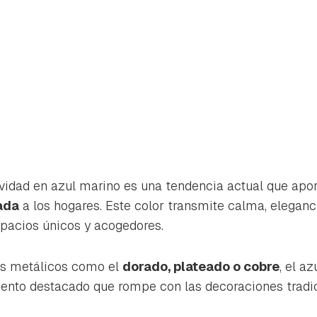
vidad en azul marino es una tendencia actual que apo
ada
a los hogares. Este color transmite calma, eleganci
pacios únicos y acogedores.
s metálicos como el
dorado, plateado o cobre
, el a
rdar como favorito
Contenido enviado
ento destacado que rompe con las decoraciones tradic
poder guardar como favorito, primero has de iniciar sesión con 
Gracias por suscribirte a nuestro boletín.