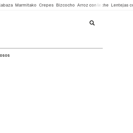
labaza
Marmitako
Crepes
Bizcocho
Arroz con leche
Lentejas c
mosos