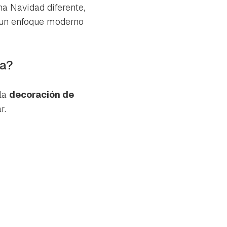
na Navidad diferente,
n un enfoque moderno
ña?
 la
decoración de
r.