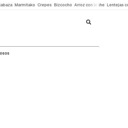
labaza
Marmitako
Crepes
Bizcocho
Arroz con leche
Lentejas c
mosos