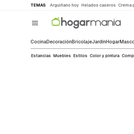
common.go-to-content
TEMAS
Arguiñano hoy
Helados caseros
Crema 
Navegación
Cocina
Decoración
Bricolaje
Jardín
Hogar
Masco
Estilos
Estancias
Muebles
Estilos
Color y pintura
Comp