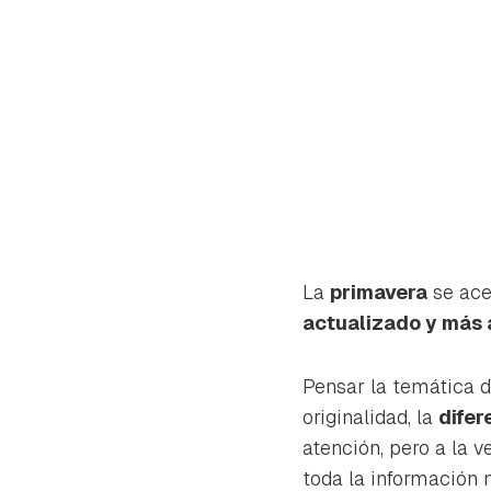
La
primavera
se ace
actualizado y más 
Pensar la temática d
originalidad, la
difer
Gua
atención, pero a la 
Para 
toda la información n