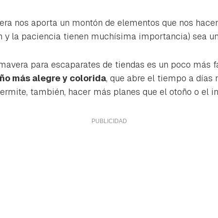
ta de Hogarmanía.
vera nos aporta un montón de elementos que nos hacen
ACEPTAR
INICIAR SESIÓN
CANCELAR
n y la paciencia tienen muchísima importancia) sea un
mavera para escaparates de tiendas es un poco más fác
año más alegre y colorida
, que abre el tiempo a días
ermite, también, hacer más planes que el otoño o el in