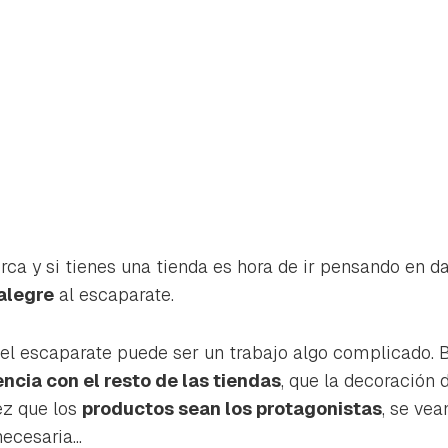
rca y si tienes una tienda es hora de ir pensando en d
alegre
al escaparate.
el escaparate puede ser un trabajo algo complicado. 
encia con el resto de las tiendas
, que la decoración d
rdar como favorito
Contenido enviado
vez que los
productos sean los protagonistas
, se vea
poder guardar como favorito, primero has de iniciar sesión con 
ecesaria...
Gracias por suscribirte a nuestro boletín.