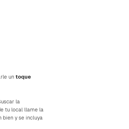
arle un
toque
Buscar la
e tu local llame la
n bien y se incluya
tu