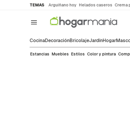
common.go-to-content
TEMAS
Arguiñano hoy
Helados caseros
Crema 
Navegación
Cocina
Decoración
Bricolaje
Jardín
Hogar
Masco
Muebles
Estancias
Muebles
Estilos
Color y pintura
Comp