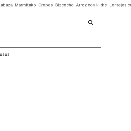
labaza
Marmitako
Crepes
Bizcocho
Arroz con leche
Lentejas c
mosos