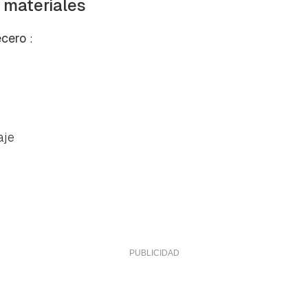
 materiales
ecero
:
aje