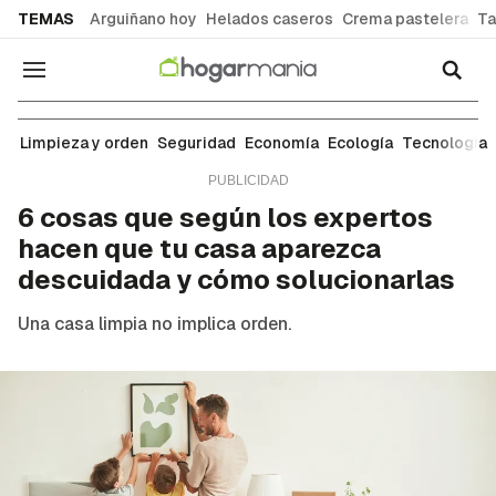
common.go-to-content
TEMAS
Arguiñano hoy
Helados caseros
Crema pastelera
Ta
Navegación
Limpieza y orden
Limpieza y orden
Seguridad
Economía
Ecología
Tecnología
6 cosas que según los expertos
hacen que tu casa aparezca
descuidada y cómo solucionarlas
Una casa limpia no implica orden.