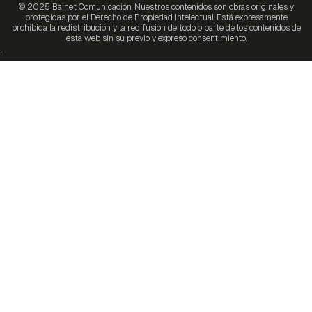
© 2025 Bainet Comunicación. Nuestros contenidos son obras originales y
protegidas por el Derecho de Propiedad Intelectual. Está expresamente
prohibida la redistribución y la redifusión de todo o parte de los contenidos de
esta web sin su previo y expreso consentimiento.