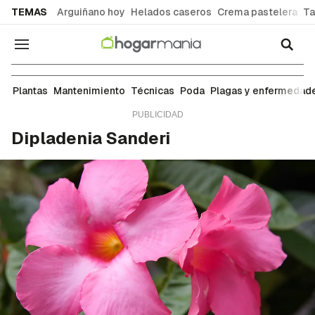
common.go-to-content
TEMAS
Arguiñano hoy
Helados caseros
Crema pastelera
Ta
Navegación
Plantas
Plantas
Mantenimiento
Técnicas
Poda
Plagas y enfermedad
Dipladenia Sanderi