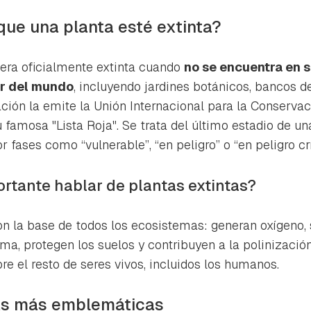
ta de Hogarmanía.
que una planta esté extinta?
ACEPTAR
INICIAR SESIÓN
CANCELAR
era oficialmente extinta cuando
no se encuentra en su
ar del mundo
, incluyendo jardines botánicos, bancos d
icación la emite la Unión Internacional para la Conserva
su famosa "Lista Roja". Se trata del último estadio de 
 fases como “vulnerable”, “en peligro” o “en peligro crí
ortante hablar de plantas extintas?
on la base de todos los ecosistemas: generan oxígeno, 
lima, protegen los suelos y contribuyen a la polinizació
re el resto de seres vivos, incluidos los humanos.
tas más emblemáticas