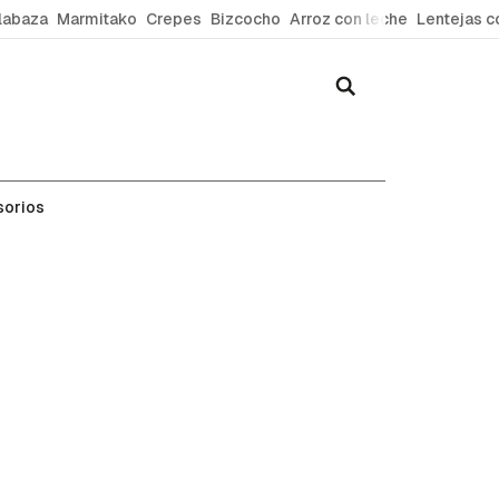
labaza
Marmitako
Crepes
Bizcocho
Arroz con leche
Lentejas c
sorios