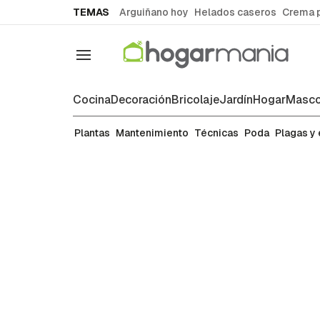
common.go-to-content
TEMAS
Arguiñano hoy
Helados caseros
Crema 
Navegación
Cocina
Decoración
Bricolaje
Jardín
Hogar
Masco
Plantas
Plantas
Mantenimiento
Técnicas
Poda
Plagas y