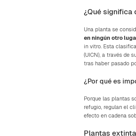
cuen
¿Qué significa 
Una planta se consid
en ningún otro lug
in vitro. Esta clasif
(UICN), a través de 
tras haber pasado por
¿Por qué es imp
Porque las plantas s
refugio, regulan el c
efecto en cadena sob
Plantas extin