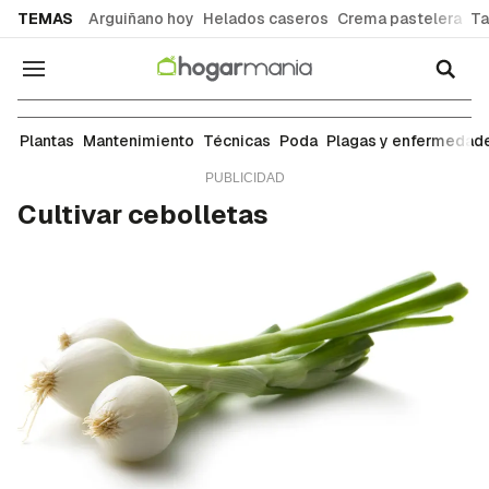
common.go-to-content
TEMAS
Arguiñano hoy
Helados caseros
Crema pastelera
Ta
Navegación
Huerta
Plantas
Mantenimiento
Técnicas
Poda
Plagas y enfermedad
Cultivar cebolletas