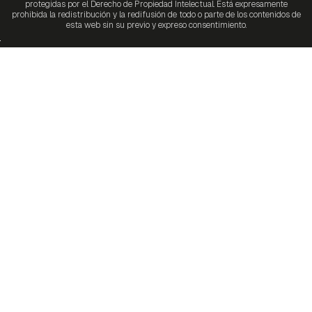
protegidas por el Derecho de Propiedad Intelectual. Está expresamente
prohibida la redistribución y la redifusión de todo o parte de los contenidos de
esta web sin su previo y expreso consentimiento.