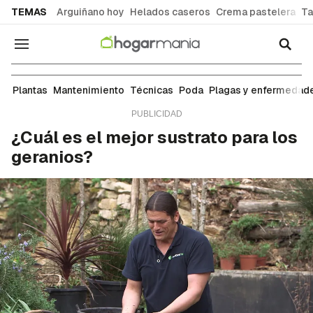
common.go-to-content
TEMAS
Arguiñano hoy
Helados caseros
Crema pastelera
Ta
Navegación
Mantenimiento
Plantas
Mantenimiento
Técnicas
Poda
Plagas y enfermedad
¿Cuál es el mejor sustrato para los
geranios?