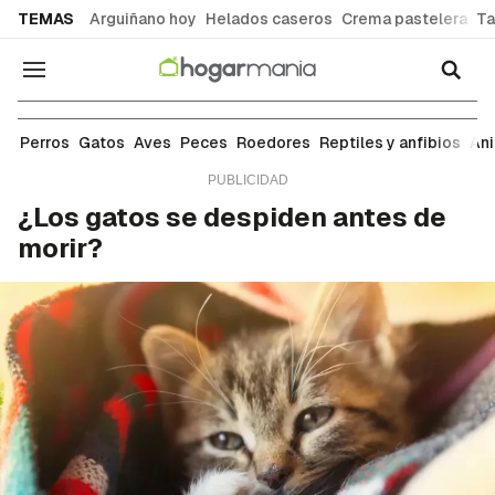
common.go-to-content
TEMAS
Arguiñano hoy
Helados caseros
Crema pastelera
Ta
Navegación
Gatos
Perros
Gatos
Aves
Peces
Roedores
Reptiles y anfibios
An
¿Los gatos se despiden antes de
morir?