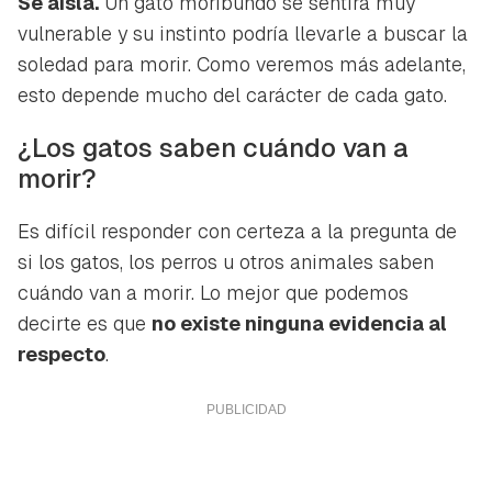
Se aísla.
Un gato moribundo se sentirá muy
iniciar sesión con tu cuenta de Hogarmanía.
vulnerable y su instinto podría llevarle a buscar la
ACEPTAR
INICIAR SESIÓN
CANCELAR
soledad para morir. Como veremos más adelante,
esto depende mucho del carácter de cada gato.
¿Los gatos saben cuándo van a
morir?
Es difícil responder con certeza a la pregunta de
si los gatos, los perros u otros animales saben
cuándo van a morir. Lo mejor que podemos
decirte es que
no existe ninguna evidencia al
respecto
.