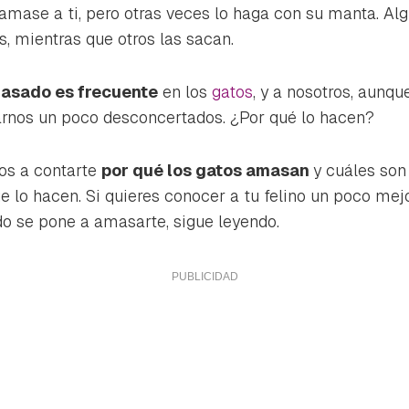
ta de Hogarmanía.
amase a ti, pero otras veces lo haga con su manta. A
s, mientras que otros las sacan.
ACEPTAR
INICIAR SESIÓN
CANCELAR
masado es frecuente
en los
gatos
, y a nosotros, aunqu
arnos un poco desconcertados. ¿Por qué lo hacen?
os a contarte
por qué los gatos amasan
y cuáles son
e lo hacen. Si quieres conocer a tu felino un poco mej
do se pone a amasarte, sigue leyendo.