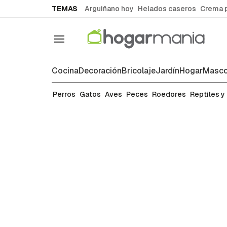
common.go-to-content
TEMAS
Arguiñano hoy
Helados caseros
Crema 
Navegación
Cocina
Decoración
Bricolaje
Jardín
Hogar
Masco
Gatos
Perros
Gatos
Aves
Peces
Roedores
Reptiles y