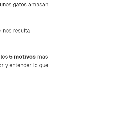
lgunos gatos amasan
e nos resulta
 los
5 motivos
más
or y entender lo que