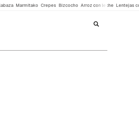
labaza
Marmitako
Crepes
Bizcocho
Arroz con leche
Lentejas c