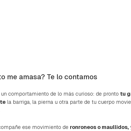
ato me amasa? Te lo contamos
de un comportamiento de lo más curioso: de pronto
tu g
te
la barriga, la pierna u otra parte de tu cuerpo movi
.
rdar como favorito
Contenido enviado
poder guardar como favorito, primero has de iniciar sesión con 
acompañe ese movimiento de
ronroneos o maullidos,
Gracias por suscribirte a nuestro boletín.