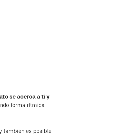
ato se acerca a ti y
endo forma rítmica
tu
y también es posible