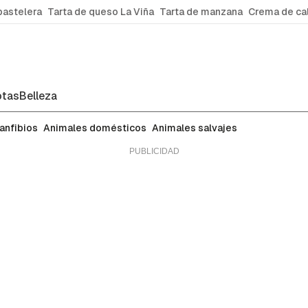
pastelera
Tarta de queso La Viña
Tarta de manzana
Crema de ca
tas
Belleza
 anfibios
Animales domésticos
Animales salvajes