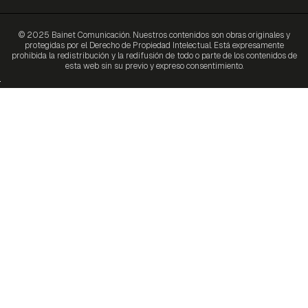
© 2025 Bainet Comunicación. Nuestros contenidos son obras originales y
protegidas por el Derecho de Propiedad Intelectual. Está expresamente
prohibida la redistribución y la redifusión de todo o parte de los contenidos de
esta web sin su previo y expreso consentimiento.