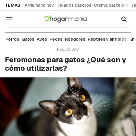
common.go-to-content
TEMAS
Arguiñano hoy
Helados caseros
Crema pastelera
Ta
Navegación
Gatos
Perros
Gatos
Aves
Peces
Roedores
Reptiles y anfibios
An
Feromonas para gatos ¿Qué son y
cómo utilizarlas?