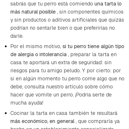
iniciar sesión con tu cuenta de Hogarmanía.
sabrás que tu perro está comiendo
una tarta lo
más natural posible
, sin componentes químicos
ACEPTAR
INICIAR SESIÓN
CANCELAR
y sin productos o aditivos artificiales que quizás
podrían no sentarle bien o que preferirías no
darle.
Por el mismo motivo,
si tu perro tiene algún tipo
de alergia o intolerancia
, preparar la tarta en
casa te aportará un extra de seguridad: sin
riesgos para tu amigo peludo. Y por cierto: por
si en algún momento tu perro come algo que no
debe, consulta nuestro artículo sobre cómo
hacer que vomite un perro. ¡Podría serte de
mucha ayuda!
Cocinar la tarta en casa también te resultará
más económico, en general
, que comprarla ya