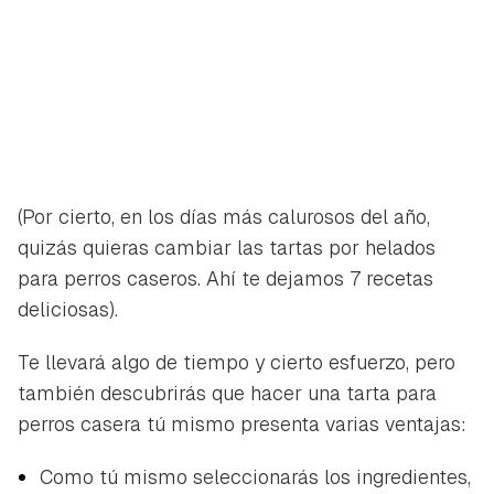
(Por cierto, en los días más calurosos del año,
quizás quieras cambiar las tartas por helados
para perros caseros. Ahí te dejamos 7 recetas
deliciosas).
Te llevará algo de tiempo y cierto esfuerzo, pero
también descubrirás que hacer una tarta para
Guardar como favorito
perros casera tú mismo presenta varias ventajas:
Contenido enviado
Para poder guardar como favorito, primero has de
Como tú mismo seleccionarás los ingredientes,
Gracias por suscribirte a nuestro boletín.