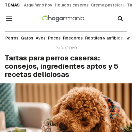
common.go-to-content
TEMAS
Arguiñano hoy
Helados caseros
Crema pastelera
Ta
Navegación
Perros
Perros
Gatos
Aves
Peces
Roedores
Reptiles y anfibios
An
Tartas para perros caseras:
consejos, ingredientes aptos y 5
recetas deliciosas