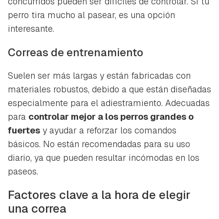
concurridos pueden ser difíciles de controlar. Si tu
perro tira mucho al pasear, es una opción
interesante.
Correas de entrenamiento
Suelen ser más largas y están fabricadas con
materiales robustos, debido a que están diseñadas
especialmente para el adiestramiento. Adecuadas
para
controlar mejor a los perros grandes o
fuertes
y ayudar a reforzar los comandos
básicos. No están recomendadas para su uso
diario, ya que pueden resultar incómodas en los
paseos.
Guardar como favorito
Contenido enviado
Factores clave a la hora de elegir
Para poder guardar como favorito, primero has de
Gracias por suscribirte a nuestro boletín.
una correa
iniciar sesión con tu cuenta de Hogarmanía.