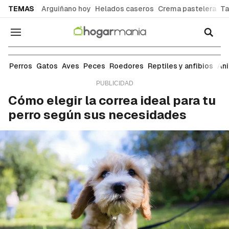
common.go-to-content
TEMAS
Arguiñano hoy
Helados caseros
Crema pastelera
Ta
Navegación
Perros
Perros
Gatos
Aves
Peces
Roedores
Reptiles y anfibios
An
Cómo elegir la correa ideal para tu
perro según sus necesidades