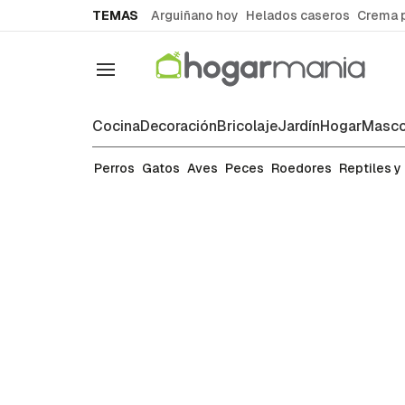
common.go-to-content
TEMAS
Arguiñano hoy
Helados caseros
Crema 
Navegación
Cocina
Decoración
Bricolaje
Jardín
Hogar
Masco
Perros
Perros
Gatos
Aves
Peces
Roedores
Reptiles y