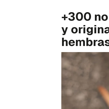
+300 no
y origin
hembra