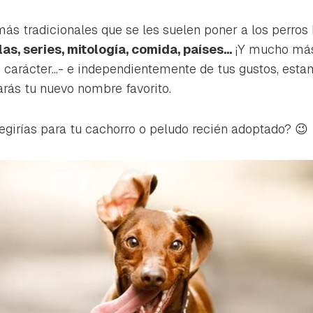
ta de Hogarmanía.
s tradicionales que se les suelen poner a los perros
ACEPTAR
INICIAR SESIÓN
CANCELAR
las, series, mitología, comida, países...
¡Y mucho más
u carácter...- e independientemente de tus gustos, est
arás tu nuevo nombre favorito.
egirías para tu cachorro o peludo recién adoptado? 😉