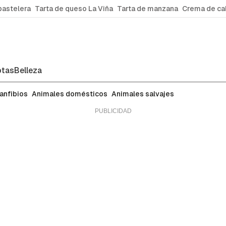
pastelera
Tarta de queso La Viña
Tarta de manzana
Crema de ca
tas
Belleza
 anfibios
Animales domésticos
Animales salvajes