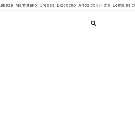
labaza
Marmitako
Crepes
Bizcocho
Arroz con leche
Lentejas c