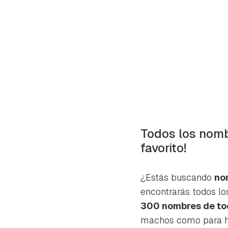
Todos los nombr
favorito!
¿Estás buscando
no
encontrarás todos l
Gua
300 nombres de tod
Para 
machos como para 