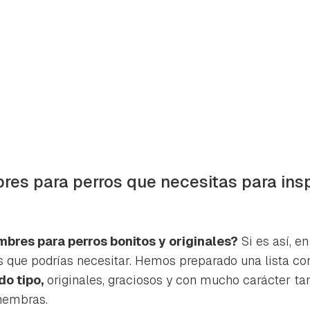
es para perros que necesitas para inspir
mbres para perros bonitos y originales?
Si es así, en
os que podrías necesitar. Hemos preparado una lista c
rdar como favorito
Contenido enviado
o tipo,
originales, graciosos y con mucho carácter ta
poder guardar como favorito, primero has de iniciar sesión con 
hembras.
Gracias por suscribirte a nuestro boletín.