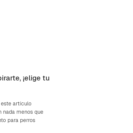
arte, ¡elige tu
 este artículo
on nada menos que
nto para perros
tu