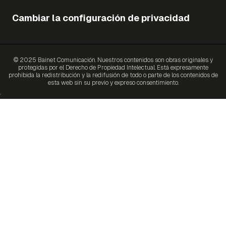
Cambiar la configuración de privacidad
© 2025 Bainet Comunicación. Nuestros contenidos son obras originales y
protegidas por el Derecho de Propiedad Intelectual. Está expresamente
prohibida la redistribución y la redifusión de todo o parte de los contenidos de
esta web sin su previo y expreso consentimiento.