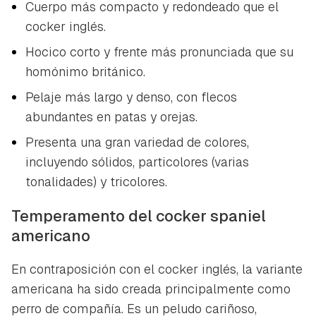
Cuerpo más compacto y redondeado que el
cocker inglés.
Hocico corto y frente más pronunciada que su
homónimo británico.
Pelaje más largo y denso, con flecos
abundantes en patas y orejas.
Presenta una gran variedad de colores,
incluyendo sólidos, particolores (varias
Guardar como favorito
tonalidades) y tricolores.
Contenido enviado
Para poder guardar como favorito, primero has de
Temperamento del cocker spaniel
Gracias por suscribirte a nuestro boletín.
iniciar sesión con tu cuenta de Hogarmanía.
americano
ACEPTAR
INICIAR SESIÓN
CANCELAR
En contraposición con el cocker inglés, la variante
americana ha sido creada principalmente como
perro de compañía. Es un peludo cariñoso,