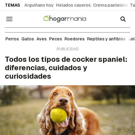
common.go-to-content
TEMAS
Arguiñano hoy
Helados caseros
Crema pastelera
Ta
Navegación
Perros
Perros
Gatos
Aves
Peces
Roedores
Reptiles y anfibios
An
Todos los tipos de cocker spaniel:
diferencias, cuidados y
curiosidades