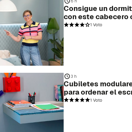
6 h
ta de Hogarmanía.
Consigue un dormito
con este cabecero 
INICIAR SESIÓN
CANCELAR
1 Voto
3 h
Cubiletes modulare
para ordenar el escr
1 Voto