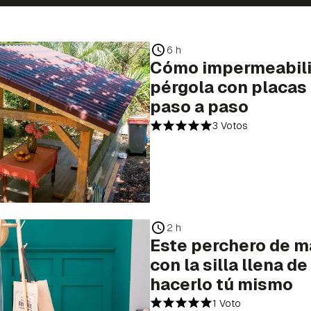
6 h
Cómo impermeabili
pérgola con placas 
paso a paso
3 Votos
2 h
Este perchero de m
con la silla llena d
hacerlo tú mismo
1 Voto