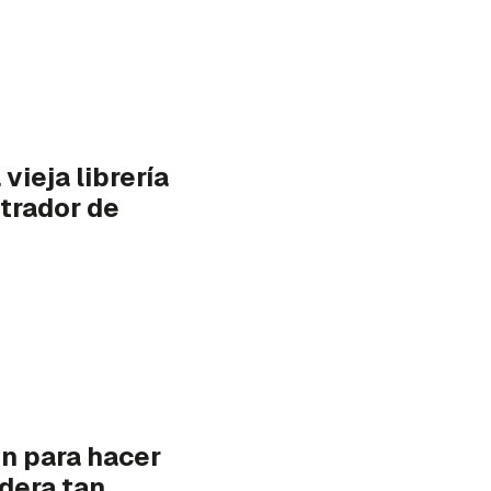
vieja librería
trador de
n para hacer
dera tan