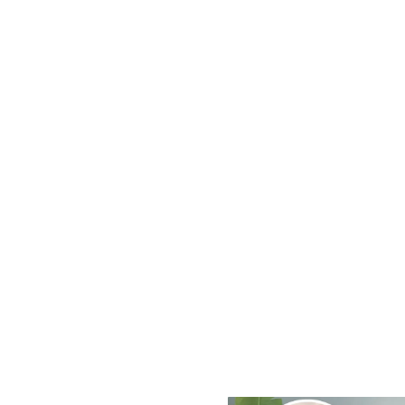
Gua
Para 