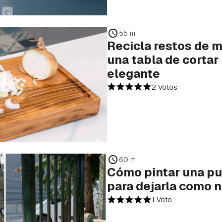
55 m
Recicla restos de m
una tabla de cortar
elegante
2 Votos
60 m
Cómo pintar una pu
para dejarla como 
1 Voto