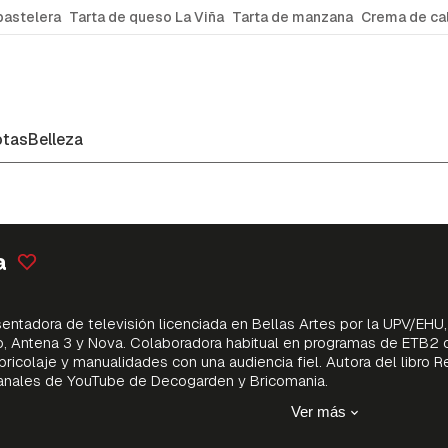
pastelera
Tarta de queso La Viña
Tarta de manzana
Crema de ca
tas
Belleza
a
entadora de televisión licenciada en Bellas Artes por la UPV/EHU
o, Antena 3 y Nova. Colaboradora habitual en programas de ETB2
bricolaje y manualidades con una audiencia fiel. Autora del libro
anales de YouTube de Decogarden y Bricomania.
Ver más