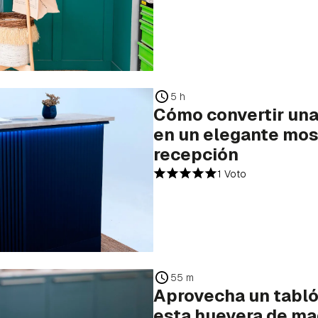
5 h
Cómo convertir una 
en un elegante mos
recepción
1 Voto
55 m
Aprovecha un tabló
esta huevera de ma